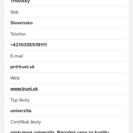
Trnavský
Stát
Slovensko
Telefon
+4210335939111
E-mail
pr@truni.sk
Web
www.truni.sk
Typ školy
univerzita
Certifikát školy
výskumná univerzita, Národná cena za kvalitu,