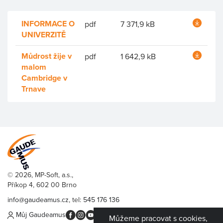
INFORMACE O
pdf
7 371,9 kB
UNIVERZITĚ
Můdrost žije v
pdf
1 642,9 kB
malom
Cambridge v
Trnave
© 2026, MP-Soft, a.s.,
Příkop 4, 602 00 Brno
info@gaudeamus.cz
, tel:
545 176 136
Můj Gaudeamus
Můžeme pracovat s cookies,