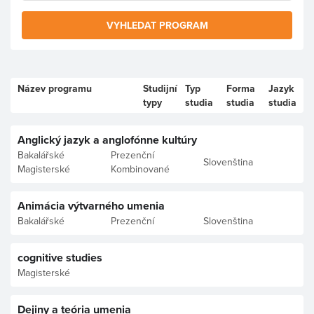
VYHLEDAT PROGRAM
Název programu
Studijní
Typ
Forma
Jazyk
typy
studia
studia
studia
Anglický jazyk a anglofónne kultúry
Bakalářské
Prezenční
Slovenština
Magisterské
Kombinované
Animácia výtvarného umenia
Bakalářské
Prezenční
Slovenština
cognitive studies
Magisterské
Dejiny a teória umenia