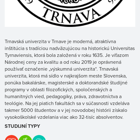
Trnavská univerzita v Trnave je moderná, atraktívna
inštitúcia s tradíciou nadväzujúcou na historickú Universitas
Tyrnaviensis, ktorá bola založená v roku 1635. Je víťazom
Národnej ceny za kvalitu a od roku 2019 je oprávnená
používať označenie „výskumná univerzita“. Trnavská
univerzita, ktorá má sídlo v najkrajšom meste Slovenska,
ponúka bakalárske, magisterské a doktorandské študijné
programy v oblasti filozofických, spoločenských a
humanitných vied, pedagogiky, práva, zdravotníctva a
teológie. Na jej piatich fakultách sa v súčasnosti vzdeláva
takmer 5000 študentov a v jej novodobej histórii získalo
vysokoškolské vzdelania viac ako 32-tisíc absolventov.
STUDIJNÍ TYPY