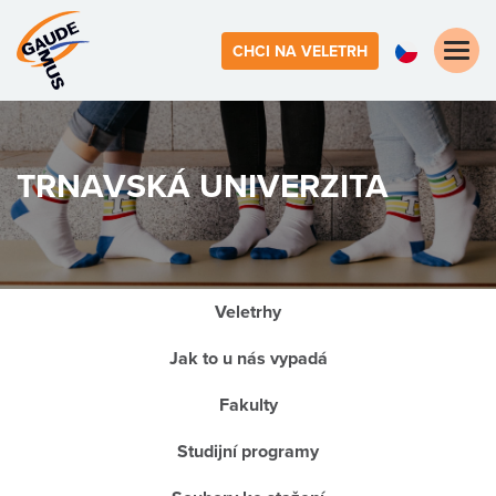
Toggle
CHCI NA VELETRH
naviga
TRNAVSKÁ UNIVERZITA
Veletrhy
Jak to u nás vypadá
Fakulty
Studijní programy