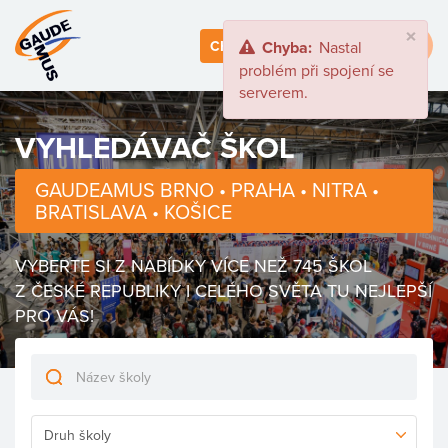
×
Toggle
CHCI NA VELETRH
Chyba:
Nastal
naviga
problém při spojení se
serverem.
VYHLEDÁVAČ ŠKOL
GAUDEAMUS BRNO • PRAHA • NITRA •
BRATISLAVA • KOŠICE
VYBERTE SI Z NABÍDKY VÍCE NEŽ 745 ŠKOL
Z ČESKÉ REPUBLIKY I CELÉHO SVĚTA TU NEJLEPŠÍ
PRO VÁS!