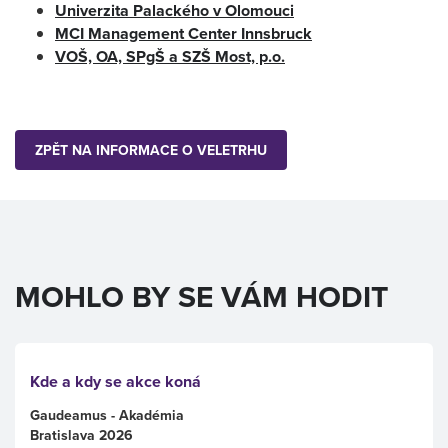
Univerzita Palackého v Olomouci
MCI Management Center Innsbruck
VOŠ, OA, SPgŠ a SZŠ Most, p.o.
ZPĚT NA INFORMACE O VELETRHU
MOHLO BY SE VÁM HODIT
Kde a kdy se akce koná
Gaudeamus - Akadémia
Bratislava 2026