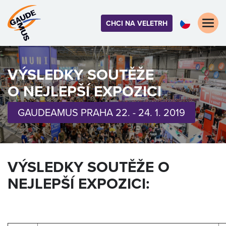
Toggle
CHCI NA VELETRH
naviga
VÝSLEDKY SOUTĚŽE
O NEJLEPŠÍ EXPOZICI
GAUDEAMUS PRAHA 22. - 24. 1. 2019
VÝSLEDKY SOUTĚŽE O
NEJLEPŠÍ EXPOZICI: