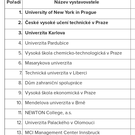
Pořadí
Název vystavovatele
1.
University of New York in Prague
2.
České vysoké učení technické v Praze
3.
Univerzita Karlova
4.
Univerzita Pardubice
5.
Vysoká škola chemicko-technologická v Praze
6.
Masarykova univerzita
7.
Technická univerzita v Liberci
8.
Dům zahraniční spolupráce
9.
Vysoká škola ekonomická v Praze
10.
Mendelova univerzita v Brně
11.
NEWTON College, a.s.
12.
Univerzita Palackého v Olomouci
13.
MCI Management Center Innsbruck