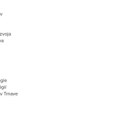
ov
ozvoja
va
ógie
gií
 v Trnave