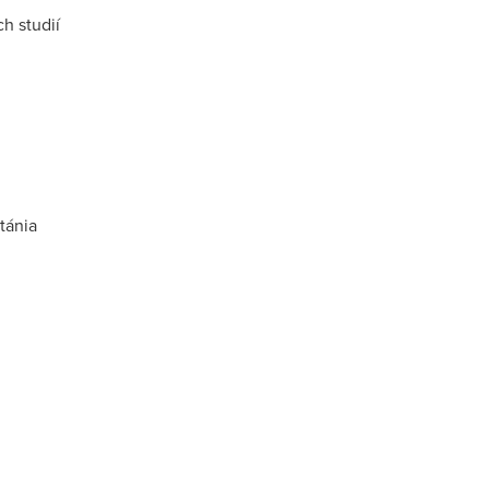
h studií
tánia