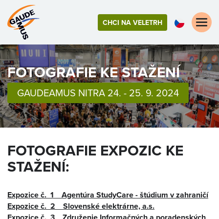
Toggle
CHCI NA VELETRH
naviga
FOTOGRAFIE KE STAŽENÍ
GAUDEAMUS NITRA 24. - 25. 9. 2024
FOTOGRAFIE EXPOZIC KE
STAŽENÍ:
Expozice č. 1 Agentúra StudyCare - štúdium v zahraničí
Expozice č. 2 Slovenské elektrárne, a.s.
Expozice č. 3 Združenie Informačných a poradenských