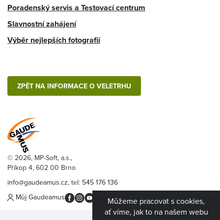
Poradenský servis a Testovací centrum
Slavnostní zahájení
Výběr nejlepších fotografií
ZPĚT NA INFORMACE O VELETRHU
© 2026, MP-Soft, a.s.,
Příkop 4, 602 00 Brno
info@gaudeamus.cz
, tel:
545 176 136
Můj Gaudeamus
Můžeme pracovat s cookies,
ať víme, jak to na našem webu