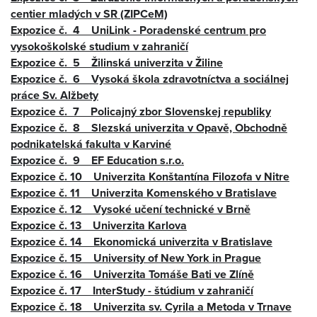
centier mladých v SR (ZIPCeM)
Expozice č. 4 UniLink - Poradenské centrum pro
vysokoškolské studium v zahraničí
Expozice č. 5 Žilinská univerzita v Žiline
Expozice č. 6 Vysoká škola zdravotníctva a sociálnej
práce Sv. Alžbety
Expozice č. 7 Policajný zbor Slovenskej republiky
Expozice č. 8 Slezská univerzita v Opavě, Obchodně
podnikatelská fakulta v Karviné
Expozice č. 9 EF Education s.r.o.
Expozice č. 10 Univerzita Konštantína Filozofa v Nitre
Expozice č. 11 Univerzita Komenského v Bratislave
Expozice č. 12 Vysoké učení technické v Brně
Expozice č. 13 Univerzita Karlova
Expozice č. 14 Ekonomická univerzita v Bratislave
Expozice č. 15 University of New York in Prague
Expozice č. 16 Univerzita Tomáše Bati ve Zlíně
Expozice č. 17 InterStudy - štúdium v zahraničí
Expozice č. 18 Univerzita sv. Cyrila a Metoda v Trnave