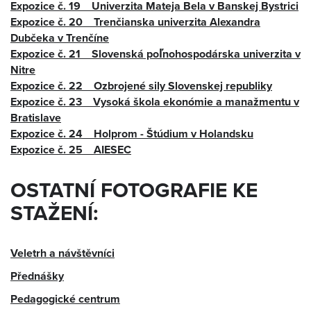
Expozice č. 19 Univerzita Mateja Bela v Banskej Bystrici
Expozice č. 20 Trenčianska univerzita Alexandra
Dubčeka v Trenčíne
Expozice č. 21 Slovenská poľnohospodárska univerzita v
Nitre
Expozice č. 22 Ozbrojené sily Slovenskej republiky
Expozice č. 23 Vysoká škola ekonómie a manažmentu v
Bratislave
Expozice č. 24 Holprom - Štúdium v Holandsku
Expozice č. 25 AIESEC
OSTATNÍ FOTOGRAFIE KE
STAŽENÍ:
Veletrh a návštěvníci
Přednášky
Pedagogické centrum