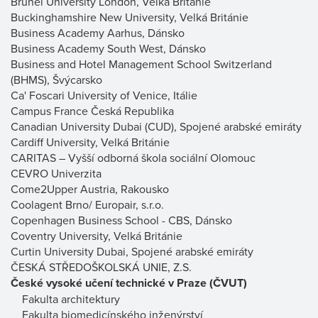
Brunel University London, Velká Británie
Buckinghamshire New University, Velká Británie
Business Academy Aarhus, Dánsko
Business Academy South West, Dánsko
Business and Hotel Management School Switzerland
(BHMS), Švýcarsko
Ca' Foscari University of Venice, Itálie
Campus France Česká Republika
Canadian University Dubai (CUD), Spojené arabské emiráty
Cardiff University, Velká Británie
CARITAS – Vyšší odborná škola sociální Olomouc
CEVRO Univerzita
Come2Upper Austria, Rakousko
Coolagent Brno/ Europair, s.r.o.
Copenhagen Business School - CBS, Dánsko
Coventry University, Velká Británie
Curtin University Dubai, Spojené arabské emiráty
ČESKÁ STŘEDOŠKOLSKÁ UNIE, Z.S.
České vysoké učení technické v Praze (ČVUT)
Fakulta architektury
Fakulta biomedicínského inženýrství