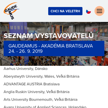
Toggle
CHCI NA VELETRH
naviga
SEZNAM VYSTAVOVATELŮ
GAUDEAMUS - AKADÉMIA BRATISLAVA
24. - 26. 9. 2019
Aarhus University, Dánsko
Aberystwyth University, Wales, Veľká Británia
ADVANTAGE AUSTRIA Bratislava
Anglia Ruskin University, Veľká Británia
Arts University Bournemouth, Veľká Británia
Avans University of Applied Sciences, Holandsko