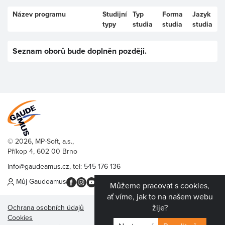
Název programu
Studijní
Typ
Forma
Jazyk
typy
studia
studia
studia
Seznam oborů bude doplněn později.
© 2026, MP-Soft, a.s.,
Příkop 4, 602 00 Brno
info@gaudeamus.cz
, tel:
545 176 136
Můj Gaudeamus
Můžeme pracovat s cookies,
ať víme, jak to na našem webu
žije?
Ochrana osobních údajů
Cookies