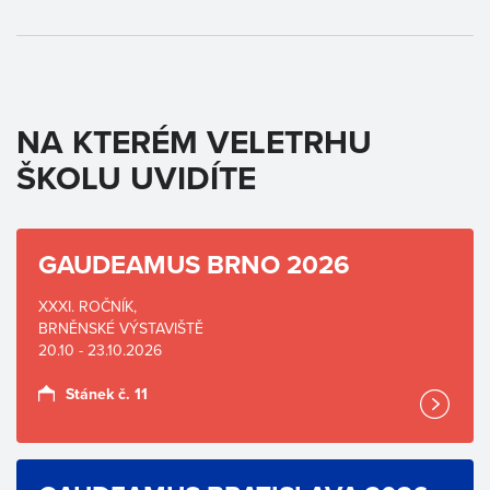
NA KTERÉM VELETRHU
ŠKOLU UVIDÍTE
GAUDEAMUS BRNO 2026
XXXI. ROČNÍK,
BRNĚNSKÉ VÝSTAVIŠTĚ
20.10 - 23.10.2026
Stánek č. 11