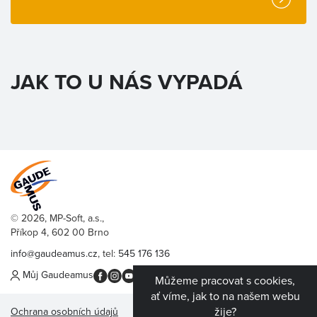
JAK TO U NÁS VYPADÁ
© 2026, MP-Soft, a.s.,
Příkop 4, 602 00 Brno
info@gaudeamus.cz
, tel:
545 176 136
Můj Gaudeamus
Můžeme pracovat s cookies,
ať víme, jak to na našem webu
žije?
Ochrana osobních údajů