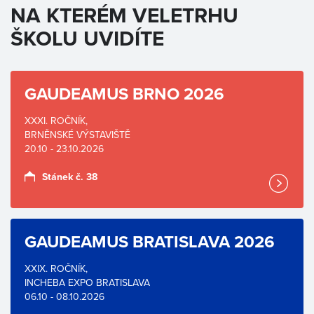
NA KTERÉM VELETRHU
ŠKOLU UVIDÍTE
GAUDEAMUS BRNO 2026
XXXI. ROČNÍK,
BRNĚNSKÉ VÝSTAVIŠTĚ
20.10 - 23.10.2026
Stánek č. 38
GAUDEAMUS BRATISLAVA 2026
XXIX. ROČNÍK,
INCHEBA EXPO BRATISLAVA
06.10 - 08.10.2026