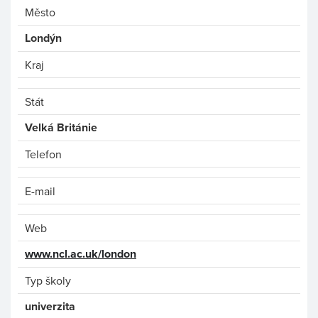
Město
Londýn
Kraj
Stát
Velká Británie
Telefon
E-mail
Web
www.ncl.ac.uk/london
Typ školy
univerzita