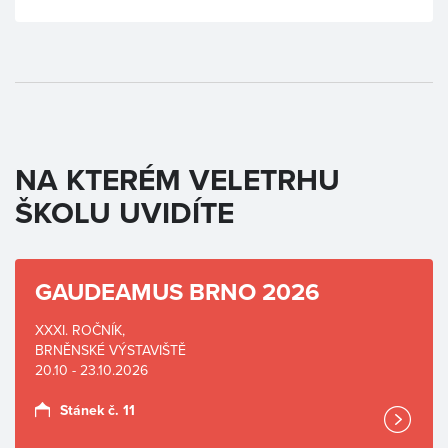
NA KTERÉM VELETRHU
ŠKOLU UVIDÍTE
GAUDEAMUS BRNO 2026
XXXI. ROČNÍK,
BRNĚNSKÉ VÝSTAVIŠTĚ
20.10 - 23.10.2026
Stánek č. 11