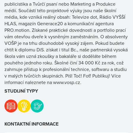
publicistika a Tvůrčí psaní nebo Marketing a Produkce
médií. Součástí této projektové výuky jsou naše školní
média, kde vzniká reálný obsah: Televize dot, Rádio VYŠŠÍ
HLAS, magazín Generace20 a komunikační agentura
PRO.motion. Získané praktické dovednosti a portfolio prací
vám otevřou dveře k vysněným zaměstnáním. O absolventy
VOŠP je na trhu dlouhodobě vysoký zájem. Pokud budete
chtít k diplomu DiS. získat i titul Bc., naše partnerská vysoká
škola vám uzná zkoušky a bakaláře si doděláte během
pouhého jednoho roku. Školné činí 34 000 Kč za rok, což
zahrnuje přístup k profesionální technice, softwaru a studiu
v malých tvůrčích skupinách. Piš! Toč! Foť! Publikuj! Více
informací naleznete na www.vosp.cz.
STUDIJNÍ TYPY
KONTAKTNÍ INFORMACE