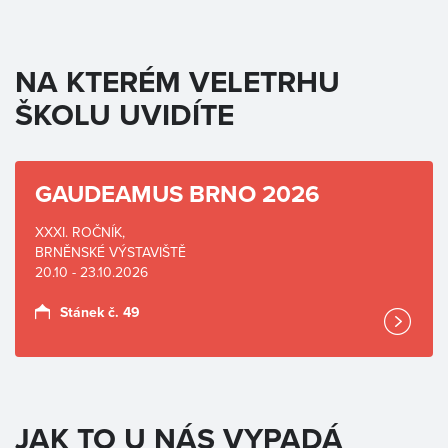
NA KTERÉM VELETRHU
ŠKOLU UVIDÍTE
GAUDEAMUS BRNO 2026
XXXI. ROČNÍK,
BRNĚNSKÉ VÝSTAVIŠTĚ
20.10 - 23.10.2026
Stánek č. 49
JAK TO U NÁS VYPADÁ