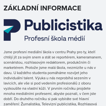
ZÁKLADNÍ INFORMACE
Jsme profesní mediální škola v centru Prahy pro ty, kteří
chtějí jít za svým snem a stát se reportérem, kameramanem,
scenáristou, rozhlasovým redaktorem, produkčním či
marketérem. Protože jsme malá škola, nezmizíte u nás v
davu. U každého studenta pomáháme rozvíjet jeho
individuální talent. Výuka u nás neprobíhá sezením v
lavicích, ale vše si pod vedením profesionálů z oboru
vyzkoušíte na vlastní kůži. V prvním ročníku projdete
mnoha mediálními profesemi, abyste poznali, v čem jste
dobří. Do druhého ročníku si pak vybíráte své hlavní
zaměření: Žurnalistika, Televizní publicistika, Rozhlasová