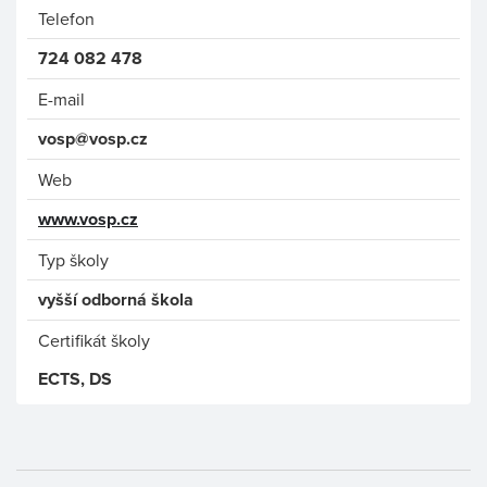
Telefon
724 082 478
E-mail
vosp@vosp.cz
Web
www.vosp.cz
Typ školy
vyšší odborná škola
Certifikát školy
ECTS, DS