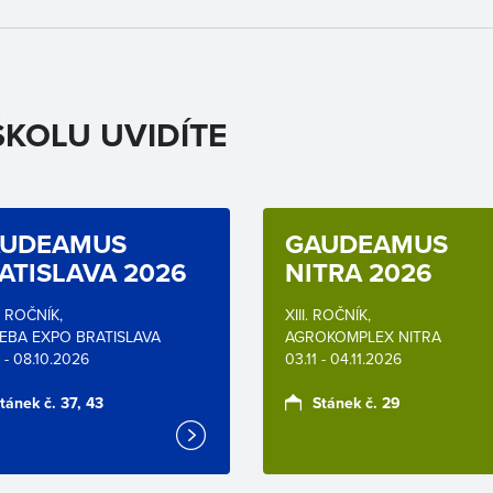
KOLU UVIDÍTE
UDEAMUS
GAUDEAMUS
ATISLAVA 2026
NITRA 2026
. ROČNÍK,
XIII. ROČNÍK,
EBA EXPO BRATISLAVA
AGROKOMPLEX NITRA
 - 08.10.2026
03.11 - 04.11.2026
tánek č. 37, 43
Stánek č. 29