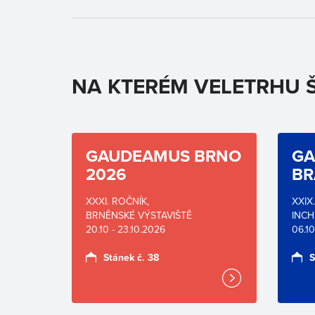
NA KTERÉM VELETRHU Š
GAUDEAMUS BRNO
GA
2026
BR
XXXI. ROČNÍK,
XXIX
BRNĚNSKÉ VÝSTAVIŠTĚ
INCH
20.10 - 23.10.2026
06.10
Stánek č. 38
S