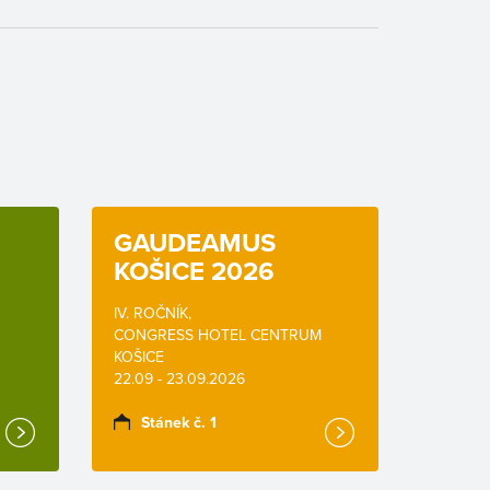
GAUDEAMUS
KOŠICE 2026
IV. ROČNÍK,
CONGRESS HOTEL CENTRUM
KOŠICE
22.09 - 23.09.2026
Stánek č. 1