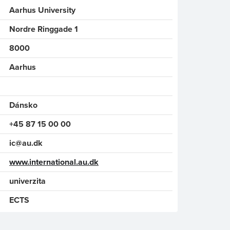
Aarhus University
Nordre Ringgade 1
8000
Aarhus
Dánsko
+45 87 15 00 00
ic@au.dk
www.international.au.dk
univerzita
ECTS