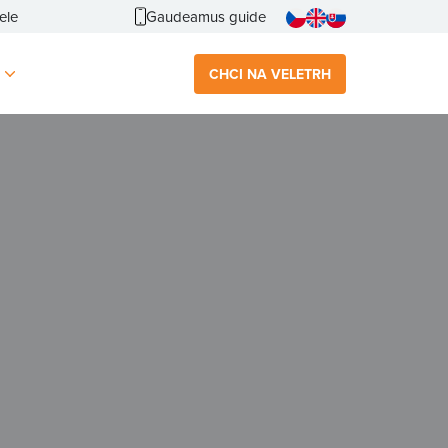
ele
Gaudeamus guide
CHCI NA VELETRH