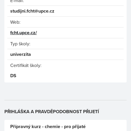
E-mail:
studijni.fcht@upce.cz
Web:
fcht.upce.cz/
Typ školy:
univerzita
Certifikát školy:
DS
PŘIHLÁŠKA A PRAVDĚPODOBNOST PŘIJETÍ
Přípravný kurz - chemie - pro přijaté