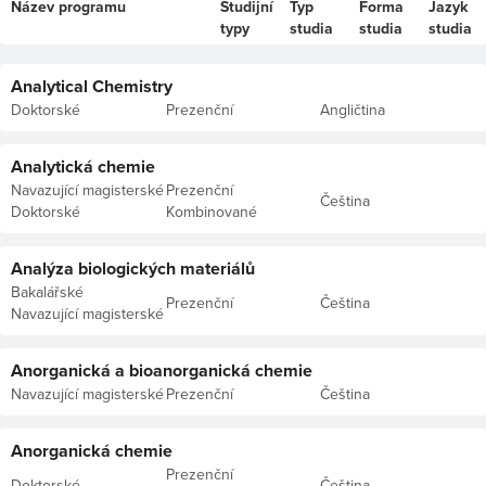
Název programu
Studijní
Typ
Forma
Jazyk
typy
studia
studia
studia
Analytical Chemistry
Doktorské
Prezenční
Angličtina
Analytická chemie
Navazující magisterské
Prezenční
Čeština
Doktorské
Kombinované
Analýza biologických materiálů
Bakalářské
Prezenční
Čeština
Navazující magisterské
Anorganická a bioanorganická chemie
Navazující magisterské
Prezenční
Čeština
Anorganická chemie
Prezenční
Doktorské
Čeština