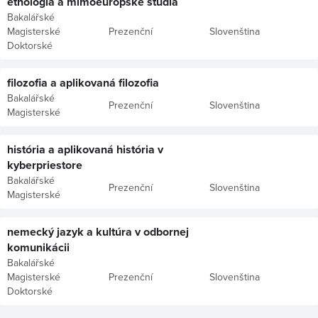
etnológia a mimoeurópske štúdiá
Bakalářské
Magisterské
Prezenční
Slovenština
Doktorské
filozofia a aplikovaná filozofia
Bakalářské
Prezenční
Slovenština
Magisterské
história a aplikovaná história v
kyberpriestore
Bakalářské
Prezenční
Slovenština
Magisterské
nemecký jazyk a kultúra v odbornej
komunikácii
Bakalářské
Magisterské
Prezenční
Slovenština
Doktorské