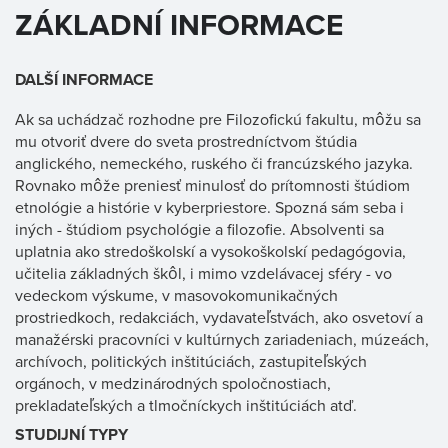
ZÁKLADNÍ INFORMACE
DALŠÍ INFORMACE
Ak sa uchádzač rozhodne pre Filozofickú fakultu, môžu sa
mu otvoriť dvere do sveta prostredníctvom štúdia
anglického, nemeckého, ruského či francúzského jazyka.
Rovnako môže preniesť minulosť do prítomnosti štúdiom
etnológie a histórie v kyberpriestore. Spozná sám seba i
iných - štúdiom psychológie a filozofie. Absolventi sa
uplatnia ako stredoškolskí a vysokoškolskí pedagógovia,
učitelia základných škôl, i mimo vzdelávacej sféry - vo
vedeckom výskume, v masovokomunikačných
prostriedkoch, redakciách, vydavateľstvách, ako osvetoví a
manažérski pracovníci v kultúrnych zariadeniach, múzeách,
archívoch, politických inštitúciách, zastupiteľských
orgánoch, v medzinárodných spoločnostiach,
prekladateľských a tlmočníckych inštitúciách atď.
STUDIJNÍ TYPY