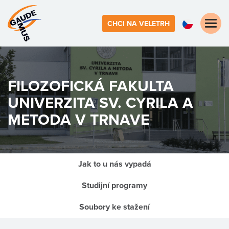
Toggle
CHCI NA VELETRH
naviga
FILOZOFICKÁ FAKULTA
UNIVERZITA SV. CYRILA A
METODA V TRNAVE
Jak to u nás vypadá
Studijní programy
Soubory ke stažení