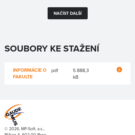
NAČÍST DALŠÍ
SOUBORY KE STAŽENÍ
INFORMÁCIE O
pdf
5 888,3
FAKULTE
kB
© 2026, MP-Soft, a.s.,
Příkop 4, 602 00 Brno