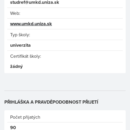
studref@umkd.uniza.sk
Web:
www.umkd.uniza.sk
Typ školy:
univerzita
Certifikát školy:
žádný
PŘIHLÁŠKA A PRAVDĚPODOBNOST PŘIJETÍ
Počet přijatých
90