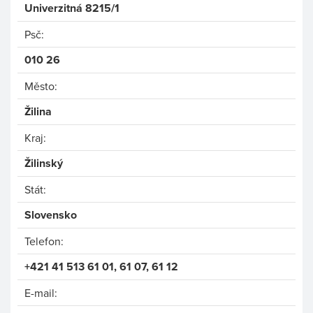
Univerzitná 8215/1
Psč:
010 26
Město:
Žilina
Kraj:
Žilinský
Stát:
Slovensko
Telefon:
+421 41 513 61 01, 61 07, 61 12
E-mail: