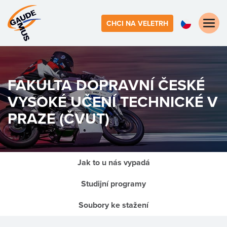
Toggle
CHCI NA VELETRH
naviga
FAKULTA DOPRAVNÍ
ČESKÉ
VYSOKÉ UČENÍ TECHNICKÉ V
PRAZE (ČVUT)
Jak to u nás vypadá
Studijní programy
Soubory ke stažení