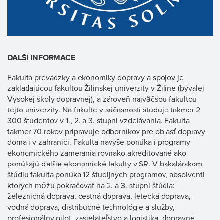
DALŠÍ INFORMACE
Fakulta prevádzky a ekonomiky dopravy a spojov je
zakladajúcou fakultou Žilinskej univerzity v Žiline (bývalej
Vysokej školy dopravnej), a zároveň najväčšou fakultou
tejto univerzity. Na fakulte v súčasnosti študuje takmer 2
300 študentov v 1., 2. a 3. stupni vzdelávania. Fakulta
takmer 70 rokov pripravuje odborníkov pre oblasť dopravy
doma i v zahraničí. Fakulta navyše ponúka i programy
ekonomického zamerania rovnako akreditované ako
ponúkajú ďalšie ekonomické fakulty v SR. V bakalárskom
štúdiu fakulta ponúka 12 študijných programov, absolventi
ktorých môžu pokračovať na 2. a 3. stupni štúdia:
železničná doprava, cestná doprava, letecká doprava,
vodná doprava, distribučné technológie a služby,
profesionálny pilot, zasielateľstvo a logistika, dopravné