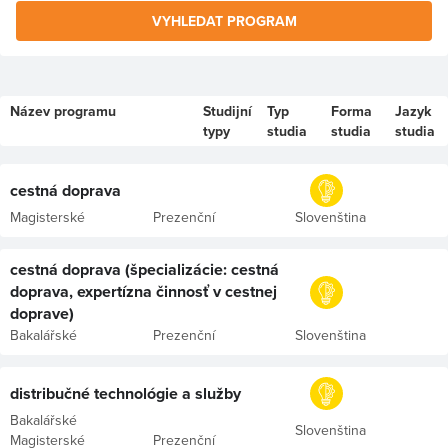
VYHLEDAT PROGRAM
Název programu
Studijní
Typ
Forma
Jazyk
typy
studia
studia
studia
cestná doprava
Magisterské
Prezenční
Slovenština
cestná doprava (špecializácie: cestná
doprava, expertízna činnosť v cestnej
doprave)
Bakalářské
Prezenční
Slovenština
distribučné technológie a služby
Bakalářské
Slovenština
Magisterské
Prezenční