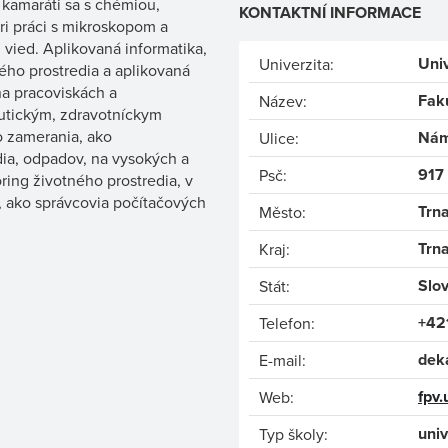
a kamaráti sa s chémiou,
KONTAKTNÍ INFORMACE
pri práci s mikroskopom a
vied. Aplikovaná informatika,
Univ
Univerzita:
ého prostredia a aplikovaná
na pracoviskách a
Faku
Název:
eutickým, zdravotníckym
 zamerania, ako
Nám
Ulice:
edia, odpadov, na vysokých a
917
Psč:
ring životného prostredia, v
h, ako správcovia počítačových
Trn
Město:
Trn
Kraj:
Slo
Stát:
+42
Telefon:
dek
E-mail:
fpv
Web:
univ
Typ školy: