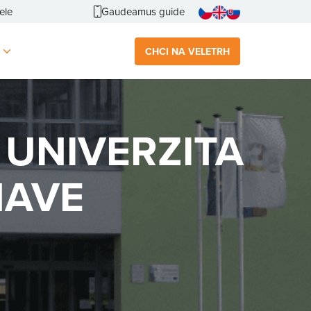
ele
Gaudeamus guide
CHCI NA VELETRH
D
UNIVERZITA
NAVE