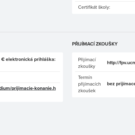
Certifikát školy:
PŘIJÍMACÍ ZKOUŠKY
 € elektronická prihláška:
Přijímací
http://fpv.
zkoušky
Termín
bez prijímac
přijímacích
udium/prijimacie-konanie.h
zkoušek