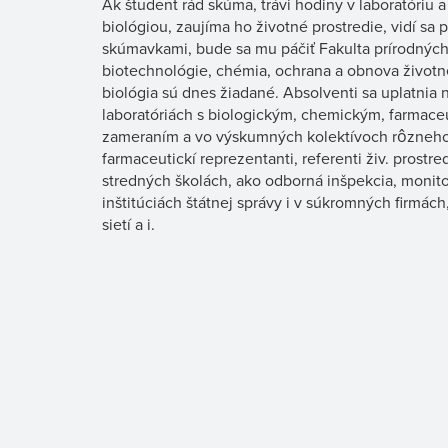
Ak študent rád skúma, trávi hodiny v laboratóriu 
biológiou, zaujíma ho životné prostredie, vidí sa 
skúmavkami, bude sa mu páčiť Fakulta prírodných 
biotechnológie, chémia, ochrana a obnova životn
biológia sú dnes žiadané. Absolventi sa uplatnia 
laboratóriách s biologickým, chemickým, farmac
zameraním a vo výskumných kolektívoch rôzneho
farmaceutickí reprezentanti, referenti živ. prostr
stredných školách, ako odborná inšpekcia, monito
inštitúciách štátnej správy i v súkromných firmác
sietí a i.