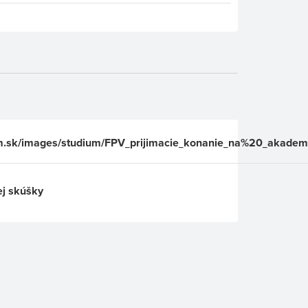
ucm.sk/images/studium/FPV_prijimacie_konanie_na%20_akade
ej skúšky