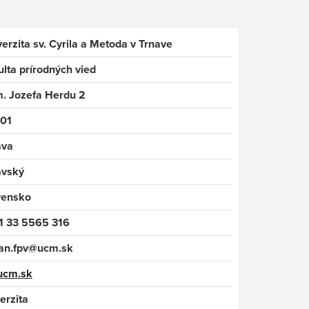
erzita sv. Cyrila a Metoda v Trnave
lta prírodných vied
. Jozefa Herdu 2
 01
ava
avský
vensko
1 33 5565 316
an.fpv@ucm.sk
.ucm.sk
erzita