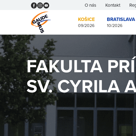
O nás
Kontakt
Reg
KOŠICE
BRATISLAVA
09/2026
10/2026
FAKULTA PR
SV. CYRILA