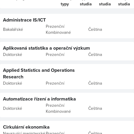
typy
studia
studia
studia
Administrace IS/ICT
Prezenční
Bakalářské
Čeština
Kombinované
Aplikovaná statistika a operační výzkum
Doktorské
Prezenční
Čeština
Applied Statistics and Operations
Research
Doktorské
Prezenční
Čeština
Automatizace řízení a informatika
Prezenční
Doktorské
Čeština
Kombinované
Cirkulární ekonomika
Navazující magisterské
Prezenční
Čeština