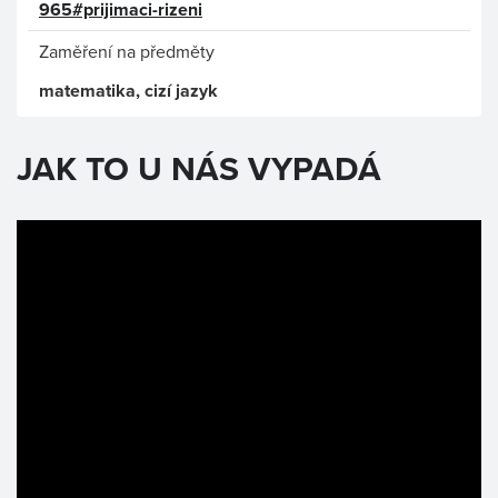
965#prijimaci-rizeni
Zaměření na předměty
matematika, cizí jazyk
JAK TO U NÁS VYPADÁ