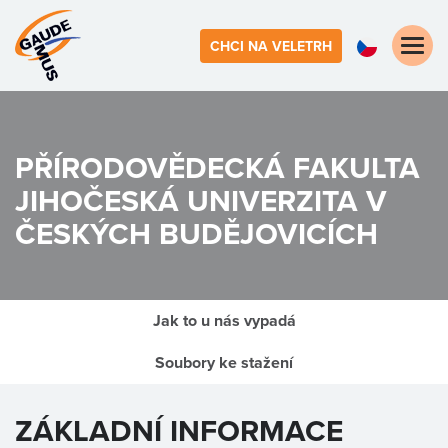
Toggle
CHCI NA VELETRH
naviga
PŘÍRODOVĚDECKÁ FAKULTA
JIHOČESKÁ UNIVERZITA V
ČESKÝCH BUDĚJOVICÍCH
Jak to u nás vypadá
Soubory ke stažení
ZÁKLADNÍ INFORMACE