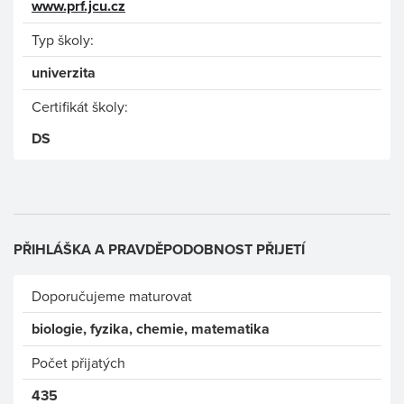
www.prf.jcu.cz
Typ školy:
univerzita
Certifikát školy:
DS
PŘIHLÁŠKA A PRAVDĚPODOBNOST PŘIJETÍ
Doporučujeme maturovat
biologie, fyzika, chemie, matematika
Počet přijatých
435