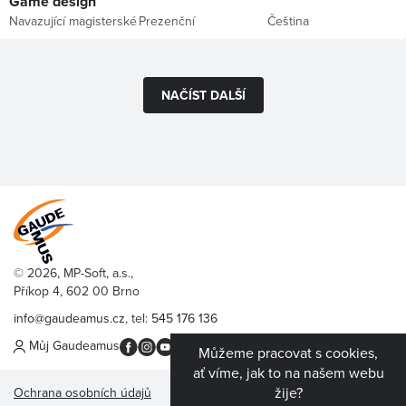
Game design
Navazující magisterské
Prezenční
Čeština
NAČÍST DALŠÍ
© 2026, MP-Soft, a.s.,
Příkop 4, 602 00 Brno
info@gaudeamus.cz
, tel:
545 176 136
Můj Gaudeamus
Můžeme pracovat s cookies,
ať víme, jak to na našem webu
žije?
Ochrana osobních údajů